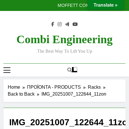
Moffett Taxi
Skip
Translate »
MOFFETT CONVEYORS
to
Ταινίες μεταφοράς προϊόντων χωρίς χρήση κλαρκ
Έργο με μεταλλική υπερκατασκευή
content
Moffett Taxi
MOFFETT CONVEYORS
Ταινίες μεταφοράς προϊόντων χωρίς χρήση κλαρκ
Combi Engineering
Έργο με μεταλλική υπερκατασκευή
The Best Way To Lift You Up
Home
ΠΡΟΪΟΝΤΑ - PRODUCTS
Racks
Back to Back
IMG_20251007_122644_11zon
IMG_20251007_122644_11zo