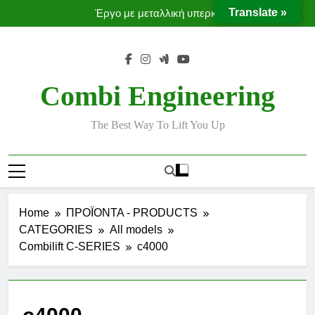
Ταινίες μεταφοράς προϊόντων χωρίς χρήση κλαρκ
Skip
Translate »
Έργο με μεταλλική υπερκατασκευή
to
Moffett Taxi
MOFFETT CONVEYORS
content
Ταινίες μεταφοράς προϊόντων χωρίς χρήση κλαρκ
Έργο με μεταλλική υπερκατασκευή
Combi Engineering
The Best Way To Lift You Up
Home
ΠΡΟΪΟΝΤΑ - PRODUCTS
CATEGORIES
All models
Combilift C-SERIES
c4000