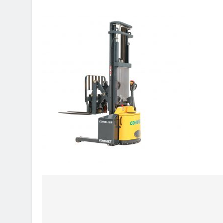
Πλοήγηση
άρθρων