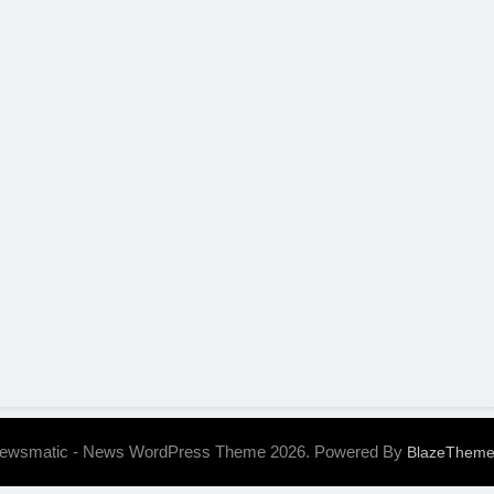
ewsmatic - News WordPress Theme 2026. Powered By
BlazeThem