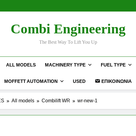
Ταινί
Ταινί
Combi Engineering
The Best Way To Lift You Up
ALL MODELS
MACHINERY TYPE
FUEL TYPE
MOFFETT AUTOMATION
USED
ΕΠΙΚΟΙΝΩΝΊΑ
ES
All models
Combilift WR
wr-new-1