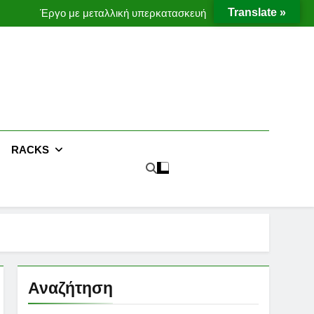
ες μεταφοράς προϊόντων χωρίς χρήση κλαρκ
Translate »
Έργο με μεταλλική υπερκατασκευή
Moffett Taxi
MOFFETT CONVEYORS
ες μεταφοράς προϊόντων χωρίς χρήση κλαρκ
Έργο με μεταλλική υπερκατασκευή
RACKS
Αναζήτηση