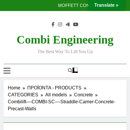
Moffett Taxi
Skip
Translate »
MOFFETT CONVEYORS
to
Ταινίες μεταφοράς προϊόντων χωρίς χρήση κλαρκ
Έργο με μεταλλική υπερκατασκευή
content
Moffett Taxi
MOFFETT CONVEYORS
Ταινίες μεταφοράς προϊόντων χωρίς χρήση κλαρκ
Combi Engineering
Έργο με μεταλλική υπερκατασκευή
The Best Way To Lift You Up
Home
ΠΡΟΪΟΝΤΑ - PRODUCTS
CATEGORIES
All models
Concrete
Combilift-–-COMBI-SC-–-Straddle-Carrier-Concrete-
Precast-Walls