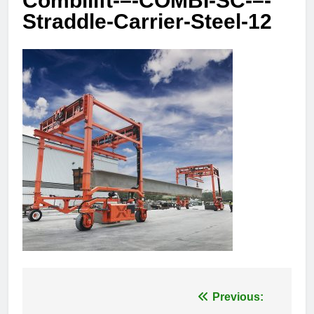
Combilift-–-COMBI-SC-–-
Straddle-Carrier-Steel-12
Πλοήγηση
Previous: