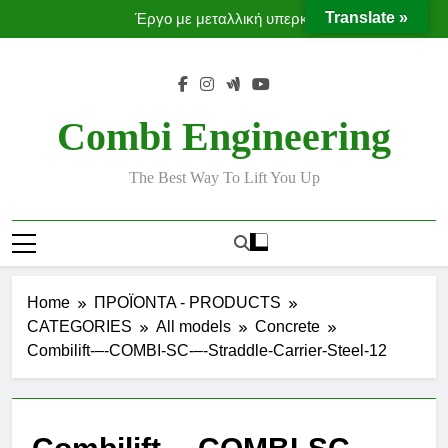
Ταινίες μεταφοράς προϊόντων χωρίς χρήση κλαρκ
Skip
Translate »
Έργο με μεταλλική υπερκατασκευή
to
Moffett Taxi
MOFFETT CONVEYORS
content
Ταινίες μεταφοράς προϊόντων χωρίς χρήση κλαρκ
Έργο με μεταλλική υπερκατασκευή
Combi Engineering
The Best Way To Lift You Up
Home
ΠΡΟΪΟΝΤΑ - PRODUCTS
CATEGORIES
All models
Concrete
Combilift-–-COMBI-SC-–-Straddle-Carrier-Steel-12