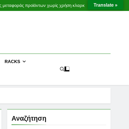
ες μεταφοράς προϊόντων χωρίς χρήση κλαρκ
Translate »
Έργο με μεταλλική υπερκατασκευή
Moffett Taxi
MOFFETT CONVEYORS
ες μεταφοράς προϊόντων χωρίς χρήση κλαρκ
Έργο με μεταλλική υπερκατασκευή
RACKS
Αναζήτηση