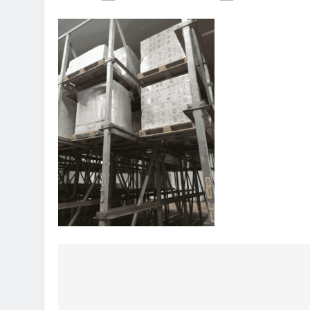
Πλοήγηση
άρθρων