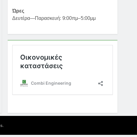
Ώρες
Δευτέρα—Παρασκευή: 9:00πμ–5:00μμ
.
es