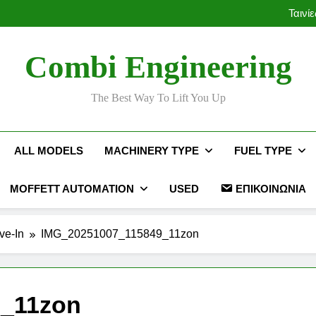
Ταινί
Ταινί
Combi Engineering
The Best Way To Lift You Up
ALL MODELS
MACHINERY TYPE
FUEL TYPE
MOFFETT AUTOMATION
USED
ΕΠΙΚΟΙΝΩΝΊΑ
ve-In
IMG_20251007_115849_11zon
9_11zon