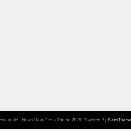
ewsmatic - News WordPress Theme 2026. Powered By
BlazeThem