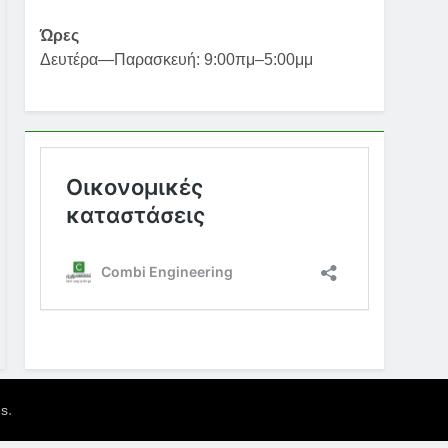
Ώρες
Δευτέρα—Παρασκευή: 9:00πμ–5:00μμ
.
es