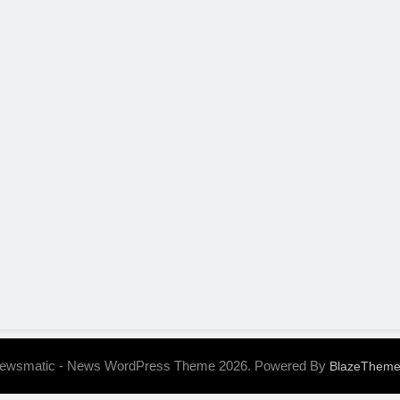
ewsmatic - News WordPress Theme 2026. Powered By
BlazeThem