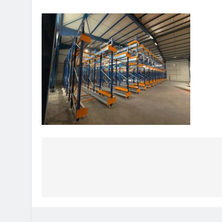
Πλοήγηση
άρθρων