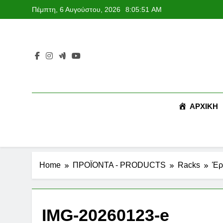
Skip
Πέμπτη, 6 Αυγούστου, 2026
8:05:52 AM
to
content
ΑΡΧΙΚΉ
Home
ΠΡΟΪΟΝΤΑ - PRODUCTS
Racks
Έρ
IMG-20260123-e