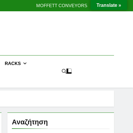
Moffett Taxi
Translate »
MOFFETT CONVEYORS
ες μεταφοράς προϊόντων χωρίς χρήση κλαρκ
Έργο με μεταλλική υπερκατασκευή
Moffett Taxi
MOFFETT CONVEYORS
ες μεταφοράς προϊόντων χωρίς χρήση κλαρκ
Έργο με μεταλλική υπερκατασκευή
RACKS
Αναζήτηση