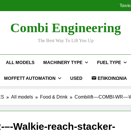
Ταινί
Ταινί
Combi Engineering
The Best Way To Lift You Up
ALL MODELS
MACHINERY TYPE
FUEL TYPE
MOFFETT AUTOMATION
USED
ΕΠΙΚΟΙΝΩΝΊΑ
ES
All models
Food & Drink
Combilift-–-COMBI-WR-–-W
–-Walkie-reach-stacker-