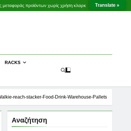
ες μεταφοράς προϊόντων χωρίς χρήση κλαρκ
Translate »
Έργο με μεταλλική υπερκατασκευή
Moffett Taxi
MOFFETT CONVEYORS
ες μεταφοράς προϊόντων χωρίς χρήση κλαρκ
Έργο με μεταλλική υπερκατασκευή
RACKS
alkie-reach-stacker-Food-Drink-Warehouse-Pallets
Αναζήτηση