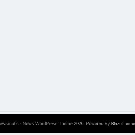
ewsmatic - News WordPress Theme 2026. Powered By
BlazeThem