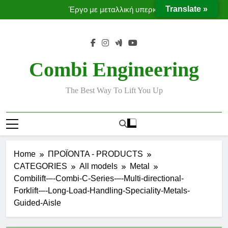
Ταινίες μεταφοράς προϊόντων χωρίς χρήση κλαρκ
Skip
Translate »
Έργο με μεταλλική υπερκατασκευή
to
Moffett Taxi
MOFFETT CONVEYORS
content
Ταινίες μεταφοράς προϊόντων χωρίς χρήση κλαρκ
Έργο με μεταλλική υπερκατασκευή
Combi Engineering
The Best Way To Lift You Up
Home
ΠΡΟΪΟΝΤΑ - PRODUCTS
CATEGORIES
All models
Metal
Combilift-–-Combi-C-Series-–-Multi-directional-
Forklift-–-Long-Load-Handling-Speciality-Metals-
Guided-Aisle