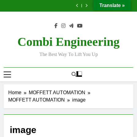
Skip
υπερκατασκευή
χωρίς
υπερκατασκευή
προϊόντων
μεταλλική
Translate »
χρήση
χωρίς
υπερκατασκευή
to
κλαρκ
χρήση
content
κλαρκ
Combi Engineering
The Best Way To Lift You Up
Home
MOFFETT AUTOMATION
MOFFETT AUTOMATION
image
image