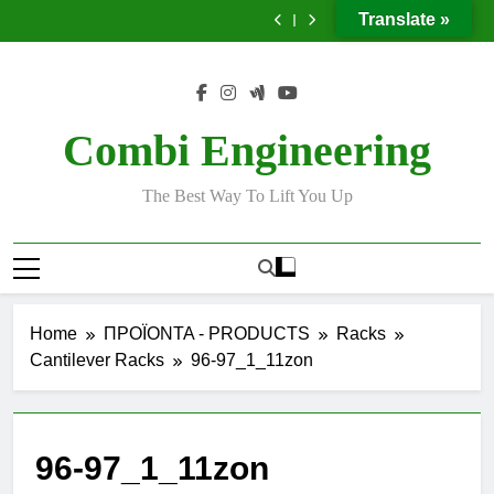
Ταινίες
Έργο
Skip
μεταλλική
προϊόντων
μεταλλική
μεταφοράς
με
Translate »
υπερκατασκευή
χωρίς
υπερκατασκευή
προϊόντων
μεταλλική
to
χρήση
χωρίς
υπερκατασκευή
content
κλαρκ
χρήση
κλαρκ
Combi Engineering
The Best Way To Lift You Up
Home
ΠΡΟΪΟΝΤΑ - PRODUCTS
Racks
Cantilever Racks
96-97_1_11zon
96-97_1_11zon