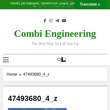
Ταινίες μεταφοράς προϊόντων χωρίς χρήση κλαρκ
Skip
Translate »
Έργο με μεταλλική υπερκατασκευή
to
Moffett Taxi
MOFFETT CONVEYORS
content
Ταινίες μεταφοράς προϊόντων χωρίς χρήση κλαρκ
Έργο με μεταλλική υπερκατασκευή
Combi Engineering
The Best Way To Lift You Up
Home
47493680_4_z
47493680_4_z