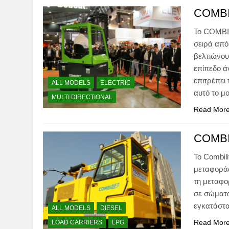
COMB
Το COMBI-
σειρά από
βελτιώνου
επίπεδο ά
επιτρέπει
ALL MODELS
ELECTRIC
αυτό το μ
MULTI DIRECTIONAL
Read Mor
COMBI
Το Combil
μεταφοράς
τη μεταφ
σε σώματα
εγκατάστ
ALL MODELS
DIESEL
Read Mor
LOAD CARRIERS
LPG