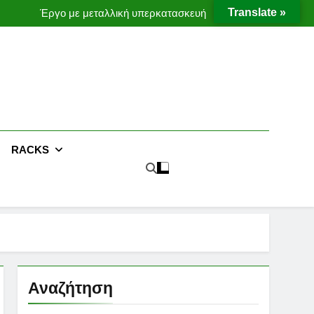
ες μεταφοράς προϊόντων χωρίς χρήση κλαρκ
Translate »
Έργο με μεταλλική υπερκατασκευή
Moffett Taxi
MOFFETT CONVEYORS
ες μεταφοράς προϊόντων χωρίς χρήση κλαρκ
Έργο με μεταλλική υπερκατασκευή
RACKS
Αναζήτηση