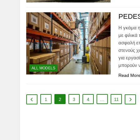
PEDE
Η γκάμα ηλ
με φιλικά
ασφαλή επ
στενούς χ
για εργασ
μπορούν 
ALL MODELS
Read Mor
1
2
3
4
…
11