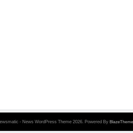
ewsmatic - News WordPress Theme 2026. Powered By
BlazeThem