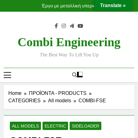
Ταινίες μεταφοράς προϊόντων χωρίς χρήση κλαρκ
Skip
Translate »
Έργο με μεταλλική υπερκατασκευή
to
Moffett Taxi
MOFFETT CONVEYORS
content
Ταινίες μεταφοράς προϊόντων χωρίς χρήση κλαρκ
Έργο με μεταλλική υπερκατασκευή
Combi Engineering
The Best Way To Lift You Up
Home
ΠΡΟΪΟΝΤΑ - PRODUCTS
CATEGORIES
All models
COMBI-FSE
ALL MODELS
ELECTRIC
SIDELOADER