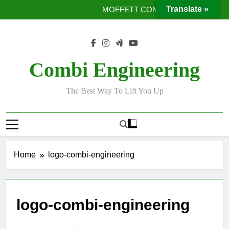
Moffett Taxi
Skip
Translate »
MOFFETT CONVEYORS
to
Ταινίες μεταφοράς προϊόντων χωρίς χρήση κλαρκ
Έργο με μεταλλική υπερκατασκευή
content
Moffett Taxi
MOFFETT CONVEYORS
Ταινίες μεταφοράς προϊόντων χωρίς χρήση κλαρκ
Combi Engineering
Έργο με μεταλλική υπερκατασκευή
The Best Way To Lift You Up
Home
logo-combi-engineering
logo-combi-engineering